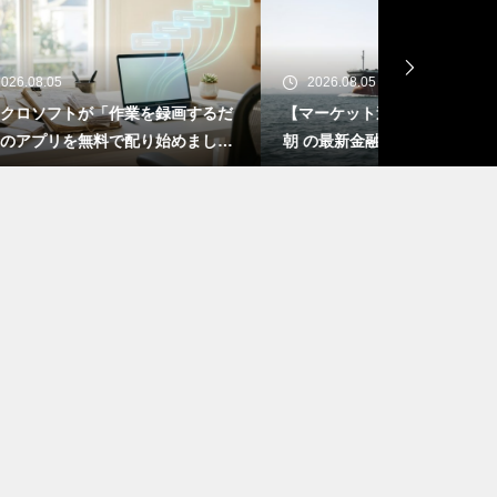
2026.08.05
2026.08.0
するだ
【マーケット速報】2026年08月05日
AI→データ
ました
朝 の最新金融・経済ニュース
三段論法は
は、これ
で営業利益率