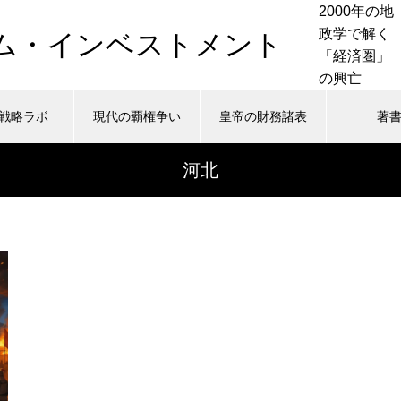
2000年の地
政学で解く
ム・インベストメント
「経済圏」
の興亡
戦略ラボ
現代の覇権争い
皇帝の財務諸表
著
a/wadaken.top/public_html/history.wadaken.top/wp-cont
7
Warning
河北
c_html/history.wadaken.top/wp-content/themes/muum_tcd
a/wadaken.top/public_html/history.wadaken.top/wp-cont
/home/ywada/wadaken.top/public_html
nu.php
48