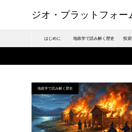
ジオ・プラットフォー
はじめに
地政学で読み解く歴史
投資
Warning
/home/ywad
3
/home/ywada/wadaken.top/publi
Warning
/home/ywad
48
Warning
地政学で読み解く歴史
content/themes/muum_tcd085/functions/me