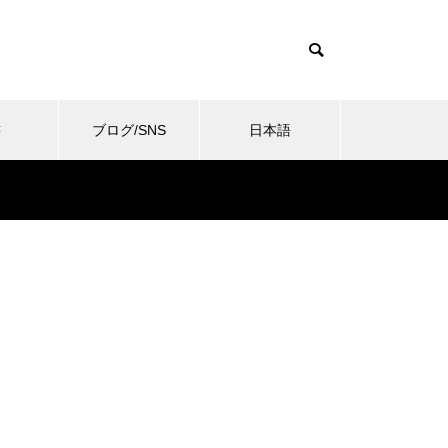
書
ブログ/SNS
日本語
ent/themes/muum_tcd085/functions/menu.php
085/functions/menu.php
37
ent/themes/muum_tcd085/functions/menu.php
/history.wadaken.top/wp-