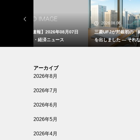
2026.08.06
20
年08月07日
三菱UFJが邦銀初の「純利益2兆円」
【マー
ュース
を出しました ― それなのに、銀行株
朝 
の割安はもう消えています
アーカイブ
2026年8月
2026年7月
2026年6月
2026年5月
2026年4月