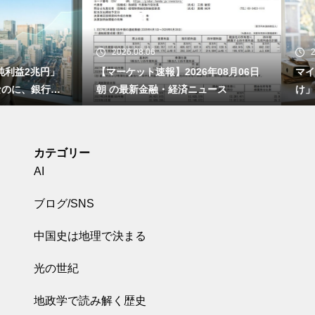
26.08.06
2026.08.05
ケット速報】2026年08月06日
マイクロソフトが「作業を録画
の最新金融・経済ニュース
け」のアプリを無料で配り始め
― 日本の職場に残った手作業
で本当に消えるのか
カテゴリー
AI
ブログ/SNS
中国史は地理で決まる
光の世紀
地政学で読み解く歴史