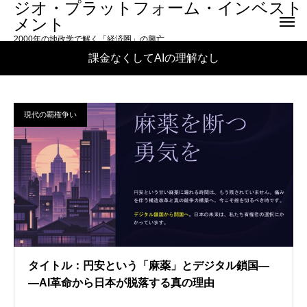
ジオ・プラットフォーム・インベスト
メント
2000年の地政学で解く「経済圏」の興亡
課金なくしてAIの理解なし
現代の覇権争い
タイトル：円安という「麻薬」とデジタル鎖国―
―AI革命から日本が脱落する真の理由