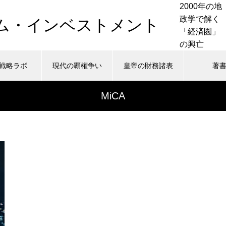
2000年の地
政学で解く
ム・インベストメント
「経済圏」
の興亡
戦略ラボ
現代の覇権争い
皇帝の財務諸表
著
a/wadaken.top/public_html/history.wadaken.top/wp-cont
7
Warning
MiCA
c_html/history.wadaken.top/wp-content/themes/muum_tcd
a/wadaken.top/public_html/history.wadaken.top/wp-cont
/home/ywada/wadaken.top/public_html
nu.php
48