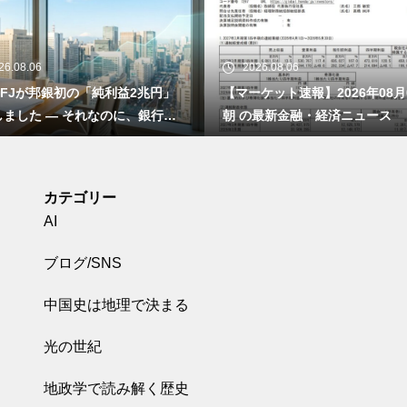
2026.08.06
2026.08.05
【マーケット速報】2026年08月06日
マイクロソフトが「作業
朝 の最新金融・経済ニュース
け」のアプリを無料で配
― 日本の職場に残った手
で本当に消えるのか
カテゴリー
AI
ブログ/SNS
中国史は地理で決まる
光の世紀
地政学で読み解く歴史