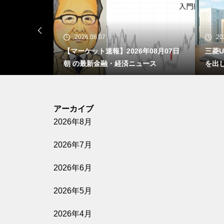
2026.08.06
026年08月07日
三菱UFJが邦銀初の「純利益2兆円」
経済ニュース
を出しました ― それなのに、銀行株
の割安はもう消えています
アーカイブ
2026年8月
2026年7月
2026年6月
2026年5月
2026年4月