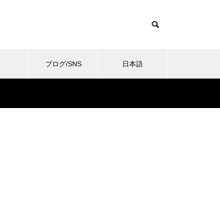
書
ブログ/SNS
日本語
ent/themes/muum_tcd085/functions/menu.php
085/functions/menu.php
37
ent/themes/muum_tcd085/functions/menu.php
/history.wadaken.top/wp-