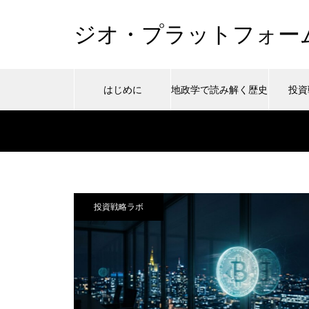
ジオ・プラットフォー
はじめに
地政学で読み解く歴史
投資
Warning
/home/ywad
3
/home/ywada/wadaken.top/publi
Warning
/home/ywad
48
Warning
投資戦略ラボ
content/themes/muum_tcd085/functions/me