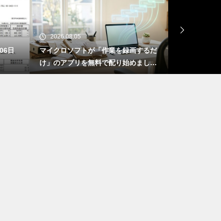
2026.08.05
202
を録画するだ
【マーケット速報】2026年08月05日
AI→
り始めました
朝 の最新金融・経済ニュース
三段論
作業は、これ
で営業