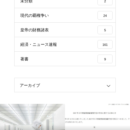
未分類
2
現代の覇権争い
24
皇帝の財務諸表
5
経済・ニュース速報
161
著書
9
アーカイブ