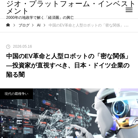
ジオ・プラットフォーム・インベスト
メント
2000年の地政学で解く「経済圏」の興亡
ブログ
AI
中国のEV革命と人型ロボットの「密な関係」―投資家が直視すべき、日本・ドイツ企業の陥る闇
2026.05.16
中国のEV革命と人型ロボットの「密な関係」
―投資家が直視すべき、日本・ドイツ企業の
陥る闇
現代の覇権争い