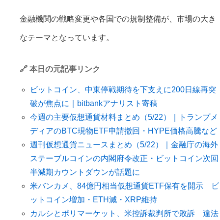
金融機関の戦略変更や各国での規制整備が、市場の大き
なテーマとなっています。
🔗 本日の元記事リンク
ビットコイン、中東停戦期待を下支えに200日線再突
破が焦点に｜bitbankアナリスト寄稿
今週の主要仮想通貨材料まとめ（5/22）｜トランプメ
ディアのBTC現物ETF申請撤回・HYPE価格高騰など
週刊仮想通貨ニュースまとめ（5/22）｜金融庁の海外
ステーブルコインの内閣府令改正・ビットコイン次回
半減期カウントダウンが話題に
米バンカメ、84億円相当仮想通貨ETF保有を開示 ビ
ットコイン増加・ETH減・XRP維持
カルシとポリマーケット、米控訴裁判所で敗訴 違法