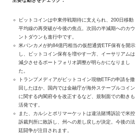
主要な動きをチェック：
ビットコインは中東停戦期待に支えられ、200日移動
平均線の再突破が今後の焦点。次回の半減期へのカウ
ントダウンも進行中です。
米バンカメが約84億円相当の仮想通貨ETF保有を開示
し、ビットコイン保有を増やす一方、イーサリアムは
減少させるポートフォリオ調整が明らかになりまし
た。
トランプメディアがビットコイン現物ETFの申請を撤
回したほか、国内では金融庁が海外ステーブルコイン
に関する内閣府令を改正するなど、規制面での動きも
活発です。
また、カルシとポリマーケットは違法賭博訴訟で米控
訴裁判所に敗訴し、州への差し戻しが決定。今後の法
廷闘争が注目されます。