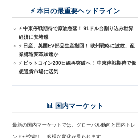
⚡ 本日の最重要ヘッドライン
⚡
中東停戦期待で原油急落！ 91ドル台割り込み世界
経済に安堵感
⚡
日産、英国EV部品生産撤回！ 欧州戦略に波紋、産
業構造変革加速か
⚡
ビットコイン200日線再突破へ！ 中東停戦期待で仮
想通貨市場に活気
📊 国内マーケット
最新の国内マーケットでは、グローバル動向と国内トレ
ンドが交錯し、多様な変化が見られます。