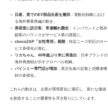
日産、英でのEV部品生産を撤回
：電動化戦略におけ
る海外事業再編の動き。
美容室に訪日客、常連離れ懸念
：インバウンドと既存
顧客のバランスがサービス業の課題に。
chocoZAP「女性専用」展開
：特定ニーズ対応のサー
ビス多様化が進む。
リカちゃん、40年超ぶり米に再進出
：日本ブランドの
海外再挑戦が示すグローバル戦略。
バインミー専門店が増加
：異文化食の定着と消費者嗜
好の多様化。
これらの動きは、企業が環境変化に適応し、新たな価値
を創造することの重要性を浮き彫りにしています。