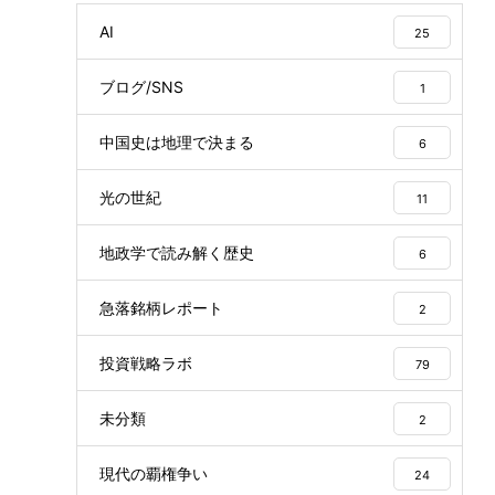
AI
25
ブログ/SNS
1
中国史は地理で決まる
6
光の世紀
11
地政学で読み解く歴史
6
急落銘柄レポート
2
投資戦略ラボ
79
未分類
2
現代の覇権争い
24