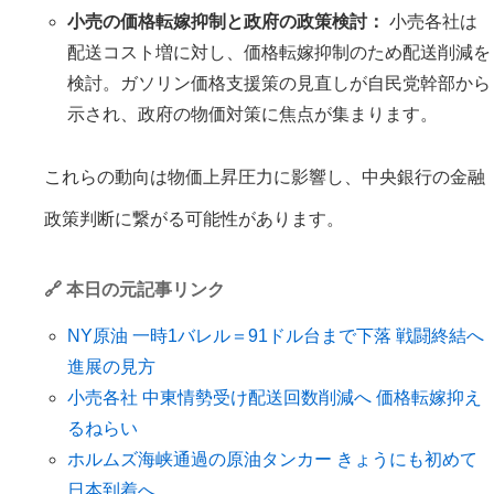
小売の価格転嫁抑制と政府の政策検討：
小売各社は
配送コスト増に対し、価格転嫁抑制のため配送削減を
検討。ガソリン価格支援策の見直しが自民党幹部から
示され、政府の物価対策に焦点が集まります。
これらの動向は物価上昇圧力に影響し、中央銀行の金融
政策判断に繋がる可能性があります。
🔗 本日の元記事リンク
NY原油 一時1バレル＝91ドル台まで下落 戦闘終結へ
進展の見方
小売各社 中東情勢受け配送回数削減へ 価格転嫁抑え
るねらい
ホルムズ海峡通過の原油タンカー きょうにも初めて
日本到着へ