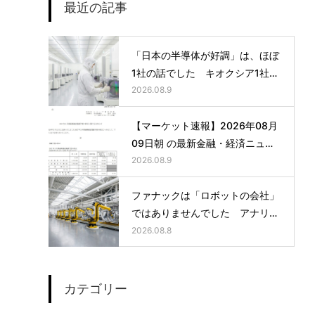
最近の記事
「日本の半導体が好調」は、ほぼ
1社の話でした キオクシア1社の
3か月の利益が、他6社の1年分を
2026.08.9
超えた日
【マーケット速報】2026年08月
09日朝 の最新金融・経済ニュー
ス
2026.08.9
ファナックは「ロボットの会社」
ではありませんでした アナリス
トレポートが書かない、営業利益
2026.08.8
率23%の正体
カテゴリー