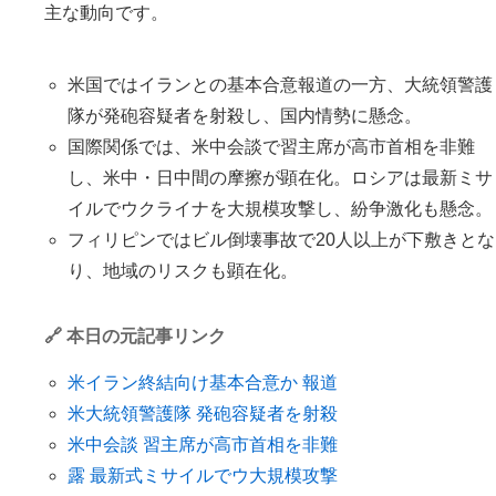
主な動向です。
米国ではイランとの基本合意報道の一方、大統領警護
隊が発砲容疑者を射殺し、国内情勢に懸念。
国際関係では、米中会談で習主席が高市首相を非難
し、米中・日中間の摩擦が顕在化。ロシアは最新ミサ
イルでウクライナを大規模攻撃し、紛争激化も懸念。
フィリピンではビル倒壊事故で20人以上が下敷きとな
り、地域のリスクも顕在化。
🔗 本日の元記事リンク
米イラン終結向け基本合意か 報道
米大統領警護隊 発砲容疑者を射殺
米中会談 習主席が高市首相を非難
露 最新式ミサイルでウ大規模攻撃