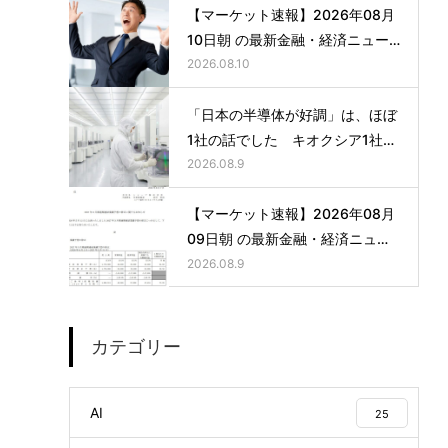
【マーケット速報】2026年08月
10日朝 の最新金融・経済ニュー
ス
2026.08.10
「日本の半導体が好調」は、ほぼ
1社の話でした キオクシア1社の
3か月の利益が、他6社の1年分を
2026.08.9
超えた日
【マーケット速報】2026年08月
09日朝 の最新金融・経済ニュー
ス
2026.08.9
カテゴリー
AI
25