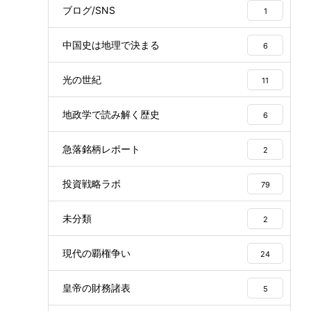
ブログ/SNS
1
中国史は地理で決まる
6
光の世紀
11
地政学で読み解く歴史
6
急落銘柄レポート
2
投資戦略ラボ
79
未分類
2
現代の覇権争い
24
皇帝の財務諸表
5