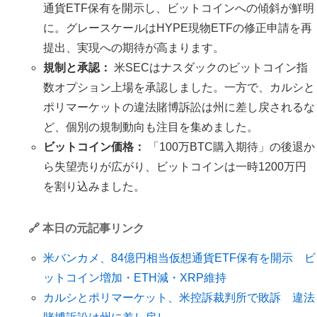
通貨ETF保有を開示し、ビットコインへの傾斜が鮮明
に。グレースケールはHYPE現物ETFの修正申請を再
提出、実現への期待が高まります。
規制と承認：
米SECはナスダックのビットコイン指
数オプション上場を承認しました。一方で、カルシと
ポリマーケットの違法賭博訴訟は州に差し戻されるな
ど、個別の規制動向も注目を集めました。
ビットコイン価格：
「100万BTC購入期待」の後退か
ら失望売りが広がり、ビットコインは一時1200万円
を割り込みました。
🔗 本日の元記事リンク
米バンカメ、84億円相当仮想通貨ETF保有を開示 ビ
ットコイン増加・ETH減・XRP維持
カルシとポリマーケット、米控訴裁判所で敗訴 違法