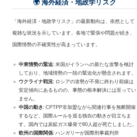
🌍 海外経済・地政学リスク
「海外経済・地政学リスク」の最新動向は、依然として
複雑な状況を示しています。各地で緊張や問題が続き、
国際情勢の不確実性が高まっています。
中東情勢の緊迫
: 米国がイランへの新たな攻撃を検討
しており、地域情勢の一段の緊迫化が懸念されます。
ウクライナ戦況
: ロシアの攻勢が不発に終わり前線は
安定傾向にあるものの、事態の根本解決には至ってい
ません。
中国の動き
: CPTPP非加盟ながら関連行事を無断開催
するなど、国際ルールを巡る独自の動きが目立ちま
す。国内では炭鉱ガス爆発で80人超が死亡しました。
欧州の国際関係
: ハンガリーが国際刑事裁判所