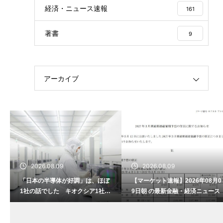
経済・ニュース速報
161
著書
9
アーカイブ
2026.08.09
2026.08.09
「日本の半導体が好調」は、ほぼ
【マーケット速報】2026年08月0
1社の話でした キオクシア1社の
9日朝 の最新金融・経済ニュース
3か月の利益が、他6社の1年分を
超えた日