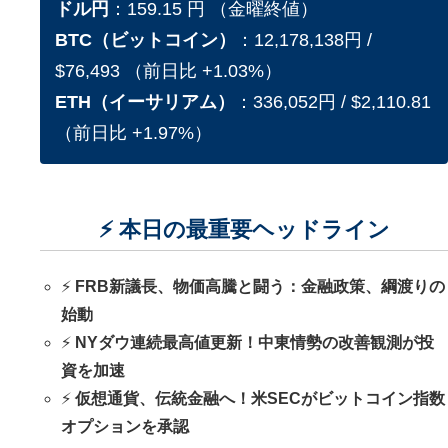
ドル円
：159.15 円 （金曜終値）
BTC（ビットコイン）
：12,178,138円 /
$76,493 （前日比 +1.03%）
ETH（イーサリアム）
：336,052円 / $2,110.81
（前日比 +1.97%）
⚡ 本日の最重要ヘッドライン
⚡
FRB新議長、物価高騰と闘う：金融政策、綱渡りの
始動
⚡
NYダウ連続最高値更新！中東情勢の改善観測が投
資を加速
⚡
仮想通貨、伝統金融へ！米SECがビットコイン指数
オプションを承認