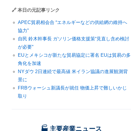
🔗 本日の元記事リンク
APEC貿易相会合 “エネルギーなどの供給網の維持へ
協力”
自民 鈴木幹事長 ガソリン価格支援策“見直し含め検討
が必要”
EUとメキシコが新たな貿易協定に署名 EUは貿易の多
角化を加速
NYダウ 2日連続で最高値 米イラン協議の進展観測背
景に
FRBウォーシュ新議長が就任 物価上昇で難しいかじ
取り
🏭 主要産業ニュース