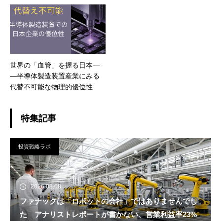
トが抱える弱点と一つの裁判
世界の「血管」を握る日本―
―半導体製造装置産業にみる
代替不可能な物理的優位性
特集記事
投資戦略ラボ
2026.08.08
ファナックは「ロボットの会社」ではありませんでし
た アナリストレポートが書かない、営業利益率23%