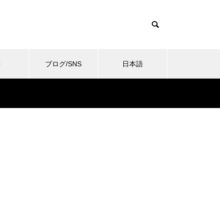
書
ブログ/SNS
日本語
ent/themes/muum_tcd085/functions/menu.php
085/functions/menu.php
37
ent/themes/muum_tcd085/functions/menu.php
/history.wadaken.top/wp-