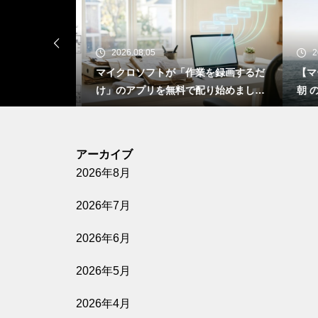
2026.08.05
20
年08月06日
マイクロソフトが「作業を録画するだ
【マー
ュース
け」のアプリを無料で配り始めました
朝 
― 日本の職場に残った手作業は、これ
で本当に消えるのか
アーカイブ
2026年8月
2026年7月
2026年6月
2026年5月
2026年4月