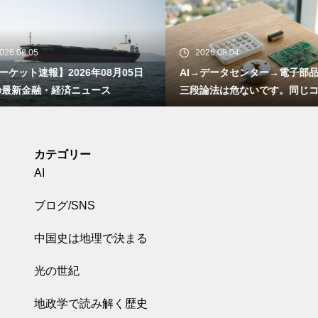
26.08.05
2026.08.04
ケット速報】2026年08月05日
AI→データセンター→電子部品
の最新金融・経済ニュース
三段論法は危ないです。同じコ
で営業利益率が5倍違う世界の
カテゴリー
AI
ブログ/SNS
中国史は地理で決まる
光の世紀
地政学で読み解く歴史