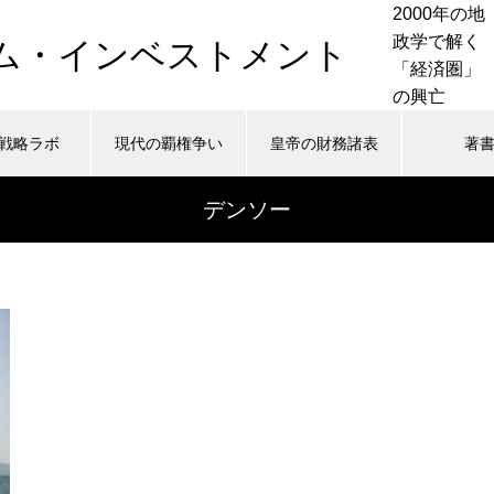
2000年の地
政学で解く
ム・インベストメント
「経済圏」
の興亡
戦略ラボ
現代の覇権争い
皇帝の財務諸表
著
a/wadaken.top/public_html/history.wadaken.top/wp-cont
7
Warning
デンソー
c_html/history.wadaken.top/wp-content/themes/muum_tcd
a/wadaken.top/public_html/history.wadaken.top/wp-cont
/home/ywada/wadaken.top/public_html
nu.php
48