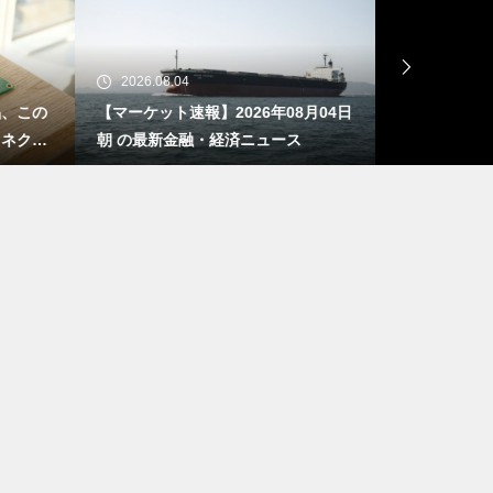
2026.08.04
2026.08.03
、この
【マーケット速報】2026年08月04日
エヌビディア
ネクタ
朝 の最新金融・経済ニュース
ます ― AI
話
引」と6年償