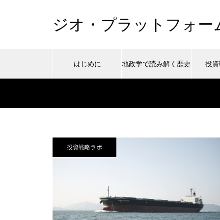
ジオ・プラットフォー
はじめに
地政学で読み解く歴史
投資
Warning
/home/ywad
3
/home/ywada/wadaken.top/publi
Warning
/home/ywad
48
Warning
投資戦略ラボ
content/themes/muum_tcd085/functions/me