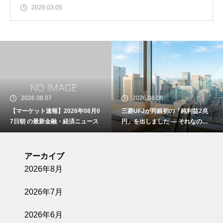
2026.03.05
2026.08.06
2026.08.06
】2026年08月0
三菱UFJが邦銀初の「純利益2兆
【マーケット速報
金融・経済ニュース
円」を出しました ― それなの
6日朝 の最新
に、銀行株の割安はもう消えてい
ます
アーカイブ
2026年8月
2026年7月
2026年6月