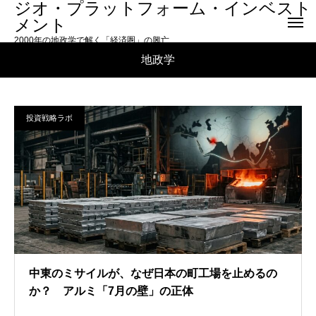
ジオ・プラットフォーム・インベスト
メント
2000年の地政学で解く「経済圏」の興亡
地政学
投資戦略ラボ
中東のミサイルが、なぜ日本の町工場を止めるの
か？ アルミ「7月の壁」の正体