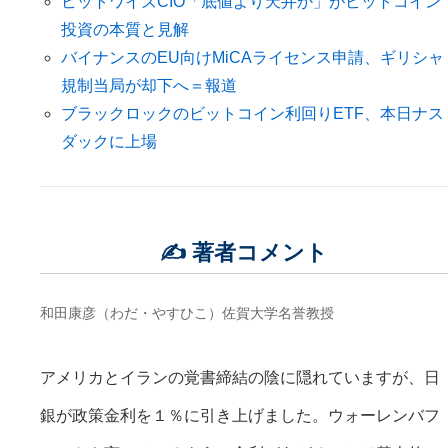
ビットワイズCIO「底値より天井か」がビットコイン
投資の本質と見解
バイナンスのEU向けMiCAライセンス申請、ギリシャ
規制当局が却下へ＝報道
ブラックロックのビットコイン利回りETF、本日ナス
ダックに上場
✍️ 著者コメント
和田康彦（わだ・やすひこ）佐賀大学名誉教授
アメリカとイランの覚書締結の陰に隠れていますが、日
銀が政策金利を１％に引き上げました。ウォーレンバフ