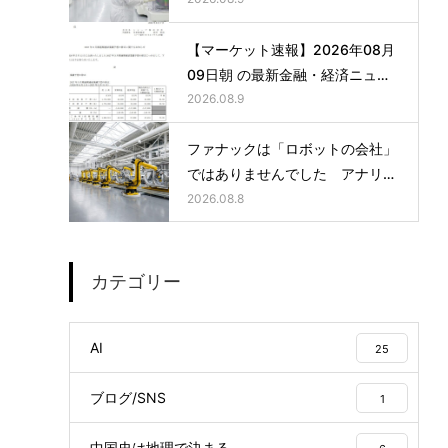
超えた日
【マーケット速報】2026年08月
09日朝 の最新金融・経済ニュー
ス
2026.08.9
ファナックは「ロボットの会社」
ではありませんでした アナリス
トレポートが書かない、営業利益
2026.08.8
率23%の正体
カテゴリー
AI
25
ブログ/SNS
1
中国史は地理で決まる