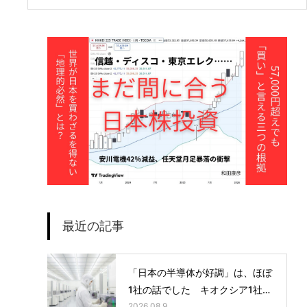
最近の記事
「日本の半導体が好調」は、ほぼ
1社の話でした キオクシア1社の
3か月の利益が、他6社の1年分を
2026.08.9