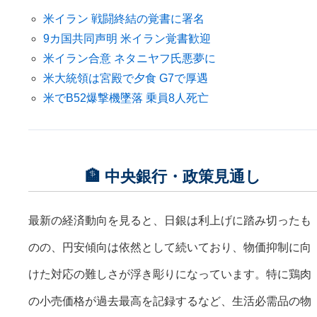
米イラン 戦闘終結の覚書に署名
9カ国共同声明 米イラン覚書歓迎
米イラン合意 ネタニヤフ氏悪夢に
米大統領は宮殿で夕食 G7で厚遇
米でB52爆撃機墜落 乗員8人死亡
🏦 中央銀行・政策見通し
最新の経済動向を見ると、日銀は利上げに踏み切ったも
のの、円安傾向は依然として続いており、物価抑制に向
けた対応の難しさが浮き彫りになっています。特に鶏肉
の小売価格が過去最高を記録するなど、生活必需品の物