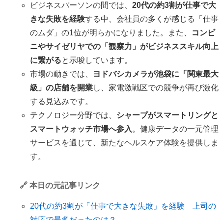
ビジネスパーソンの間では、
20代の約3割が仕事で大
きな失敗を経験
する中、会社員の多くが感じる「仕事
のムダ」の1位が明らかになりました。また、
コンビ
ニやサイゼリヤでの「観察力」がビジネススキル向上
に繋がる
と示唆しています。
市場の動きでは、
ヨドバシカメラが池袋に「関東最大
級」の店舗を開業
し、家電激戦区での競争が再び激化
する見込みです。
テクノロジー分野では、
シャープがスマートリングと
スマートウォッチ市場へ参入
。健康データの一元管理
サービスを通じて、新たなヘルスケア体験を提供しま
す。
🔗 本日の元記事リンク
20代の約3割が「仕事で大きな失敗」を経験 上司の
対応で最多だったのは？