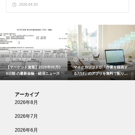
2026.04.20
2026.08.05
2026.08.05
2026年08月0
マイクロソフトが「作業を録画す
【マーケット速報】
融・経済ニュース
るだけ」のアプリを無料で配り始
5日朝 の最新金
めました ― 日本の職場に残った
手作業は、これで本当に消えるの
か
アーカイブ
2026年8月
2026年7月
2026年6月