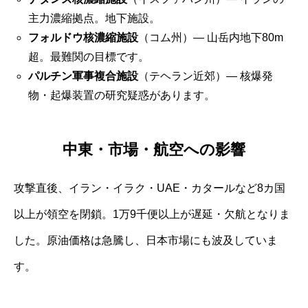
主力濃縮拠点。地下施設。
フォルドウ核濃縮施設
（コム州）― 山岳内地下80m
超。最難関の目標です。
パルチン軍事複合施設
（テヘラン近郊）― 核爆発
物・起爆装置の研究疑惑があります。
中東・市場・航空への影響
攻撃直後、イラン・イラク・UAE・カタールなど8カ国
以上が領空を閉鎖。1万9千便以上が遅延・欠航となりま
した。原油価格は急騰し、日本市場にも波及していま
す。