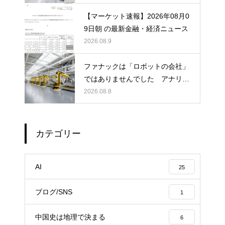
超えた日
【マーケット速報】2026年08月0
9日朝 の最新金融・経済ニュース
2026.08.9
ファナックは「ロボットの会社」
ではありませんでした アナリス
トレポートが書かない、営業利益
2026.08.8
率23%の正体
カテゴリー
AI
25
ブログ/SNS
1
中国史は地理で決まる
6