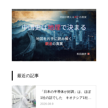
最近の記事
「日本の半導体が好調」は、ほぼ
1社の話でした キオクシア1社の
3か月の利益が、他6社の1年分を
2026.08.9