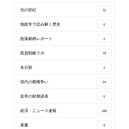
光の世紀
11
地政学で読み解く歴史
6
急落銘柄レポート
2
投資戦略ラボ
79
未分類
2
現代の覇権争い
24
皇帝の財務諸表
5
経済・ニュース速報
160
著書
9